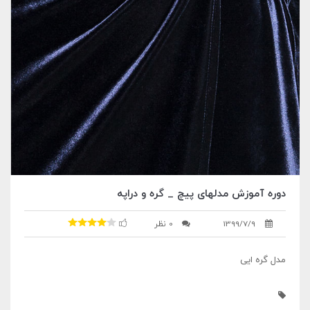
دوره آموزش مدلهای پیچ _ گره و دراپه
1399/7/9
0 نظر
مدل گره ایی