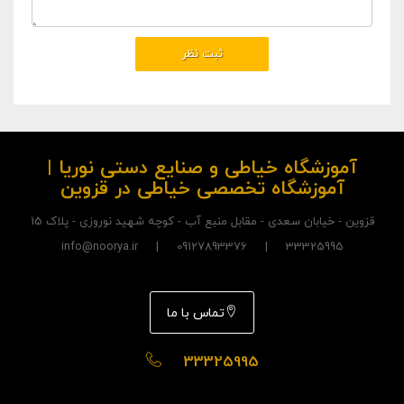
آموزشگاه خیاطی و صنایع دستی نوریا |
آموزشگاه تخصصی خیاطی در قزوین
قزوین - خیابان سعدی - مقابل منبع آب - کوچه شهید نوروزی - پلاک 15
33325995 | 09127893376 | info@noorya.ir
تماس با ما
33325995