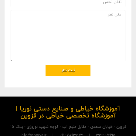
آموزشگاه خیاطی و صنایع دستی نوریا |
آموزشگاه تخصصی خیاطی در قزوین
قزوین - خیابان سعدی - مقابل منبع آب - کوچه شهید نوروزی - پلاک 15
33325995 | 09127893376 | info@noorya.ir