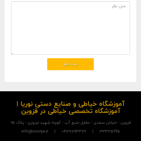
آموزشگاه خیاطی و صنایع دستی نوریا |
آموزشگاه تخصصی خیاطی در قزوین
قزوین - خیابان سعدی - مقابل منبع آب - کوچه شهید نوروزی - پلاک 15
33325995 | 09127893376 | info@noorya.ir