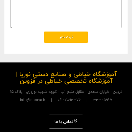
آموزشگاه خیاطی و صنایع دستی نوریا |
آموزشگاه تخصصی خیاطی در قزوین
قزوین - خیابان سعدی - مقابل منبع آب - کوچه شهید نوروزی - پلاک 15
33325995 | 09127893376 | info@noorya.ir
تماس با ما