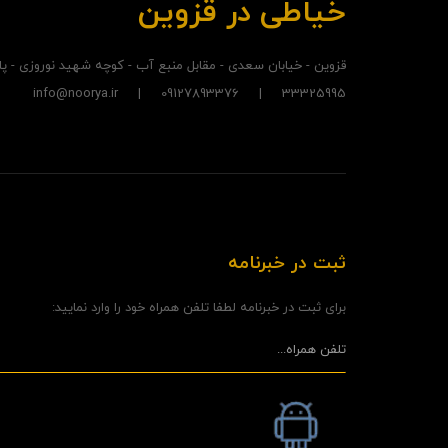
خیاطی در قزوین
قزوین - خیابان سعدی - مقابل منبع آب - کوچه شهید نوروزی - پلاک
33325995 | 09127893376 | info@noorya.ir
ثبت در خبرنامه
برای ثبت در خبرنامه لطفا تلفن همراه خود را وارد نمایید: