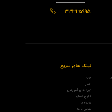
33325995
لینک های سریع
..
خانه
اخبار
دوره های آموزشی
گالري تصاوير
درباره ما
تماس با ما