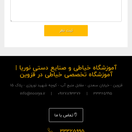
آموزشگاه خیاطی و صنایع دستی نوریا |
آموزشگاه تخصصی خیاطی در قزوین
قزوین - خیابان سعدی - مقابل منبع آب - کوچه شهید نوروزی - پلاک 15
33325995 | 09127893376 | info@noorya.ir
تماس با ما
33325995