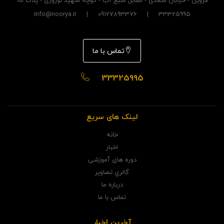
قزوین - خیابان سعدی - مقابل منبع آب - کوچه شهید نوروزی - پلاک 15
33325995 | 09127893376 | info@noorya.ir
تماس با ما
33325995
لینک های سریع
خانه
اخبار
دوره های آموزشی
گالري تصاوير
درباره ما
تماس با ما
آخرین اخبار