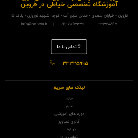
آموزشگاه تخصصی خیاطی در قزوین
قزوین - خیابان سعدی - مقابل منبع آب - کوچه شهید نوروزی - پلاک 15
33325995 | 09127893376 | info@noorya.ir
تماس با ما
33325995
لینک های سریع
خانه
اخبار
دوره های آموزشی
گالري تصاوير
درباره ما
تماس با ما