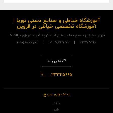
آموزشگاه خیاطی و صنایع دستی نوریا |
آموزشگاه تخصصی خیاطی در قزوین
قزوین - خیابان سعدی - مقابل منبع آب - کوچه شهید نوروزی - پلاک 15
33325995 | 09127893376 | info@noorya.ir
تماس با ما
33325995
لینک های سریع
خانه
اخبار