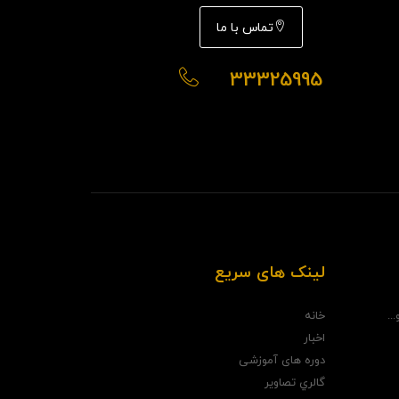
تماس با ما
33325995
لینک های سریع
..
خانه
اخبار
دوره های آموزشی
گالري تصاوير