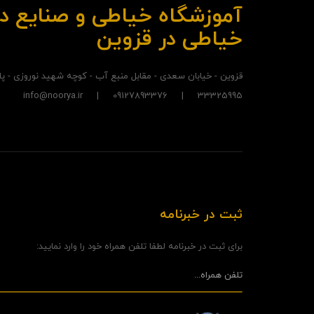
آموزشگاه خیاطی و صنایع د
خیاطی در قزوین
قزوین - خیابان سعدی - مقابل منبع آب - کوچه شهید نوروزی - پلاک
33325995 | 09127893376 | info@noorya.ir
ثبت در خبرنامه
برای ثبت در خبرنامه لطفا تلفن همراه خود را وارد نمایید: