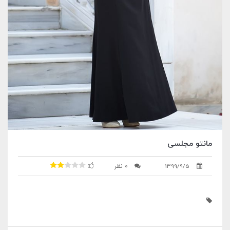
مانتو مجلسی
1399/9/5
0 نظر