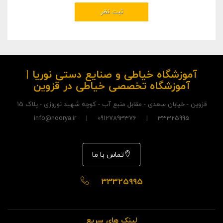
آموزشگاه خیاطی و صنایع دستی نوریا |
آموزشگاه تخصصی خیاطی در قزوین
قزوین - خیابان سعدی - مقابل منبع آب - کوچه شهید نوروزی - پلاک 15
33325995 | 09127893376 | info@noorya.ir
تماس با ما
33325995
لینک های سریع