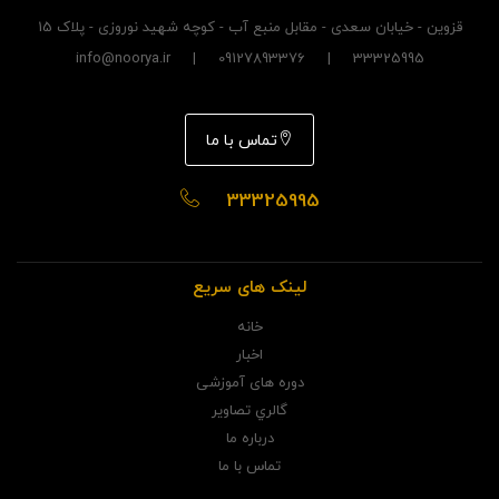
قزوین - خیابان سعدی - مقابل منبع آب - کوچه شهید نوروزی - پلاک 15
33325995 | 09127893376 | info@noorya.ir
تماس با ما
33325995
لینک های سریع
خانه
اخبار
دوره های آموزشی
گالري تصاوير
درباره ما
تماس با ما