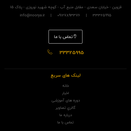
قزوین - خیابان سعدی - مقابل منبع آب - کوچه شهید نوروزی - پلاک 15
33325995 | 09127893376 | info@noorya.ir
تماس با ما
33325995
لینک های سریع
خانه
اخبار
دوره های آموزشی
گالري تصاوير
درباره ما
تماس با ما