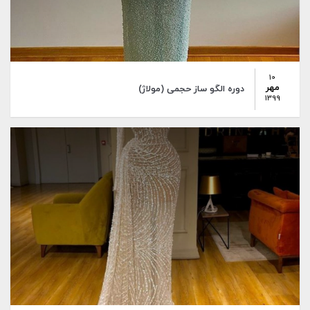
10
مهر
دوره الگو ساز حجمی (مولاژ)
1399