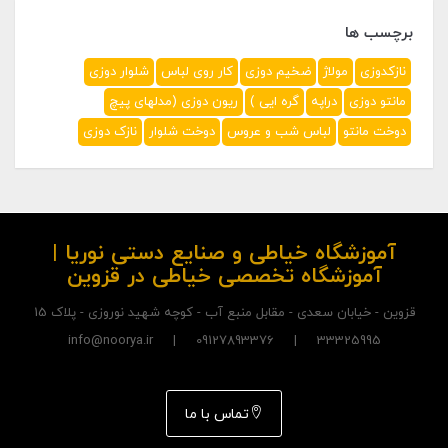
برچسب ها
نازکدوزی
مولاژ
ضخیم دوزی
کار روی لباس
شلوار دوزی
مانتو دوزی
دراپه
گره ایی )
ریون دوزی (مدلهای پیچ
دوخت مانتو
لباس شب و عروس
دوخت شلوار
نازک دوزی
آموزشگاه خیاطی و صنایع دستی نوریا |
آموزشگاه تخصصی خیاطی در قزوین
قزوین - خیابان سعدی - مقابل منبع آب - کوچه شهید نوروزی - پلاک 15
33325995 | 09127893376 | info@noorya.ir
تماس با ما