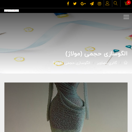
0
الگوسازی حجمی (مولاژ)
گالري تصاوير
الگوسازی حجمی (مولاژ)